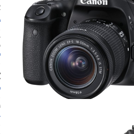
گ
ا
ف
ا
y
ا
لنز
م