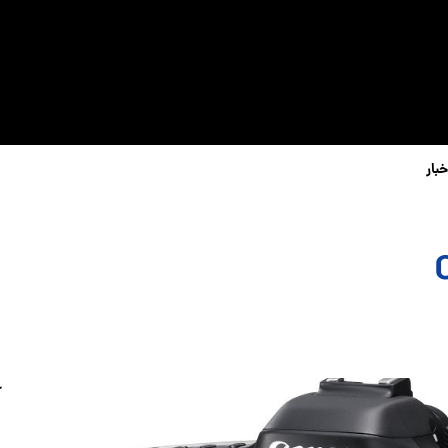
خبار
آ