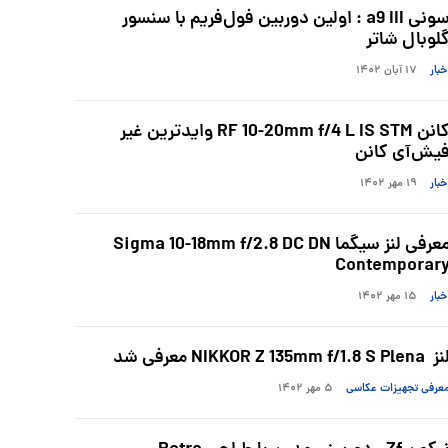
سونی a9 III : اولین دوربین فول‌فریم با سنسور
لوبال شاتر
خبار
۱۷ آبان ۱۴۰۲
کانن RF 10-20mm f/4 L IS STM وایدترین غیر
یش‌آی کانن
خبار
۱۹ مهر ۱۴۰۲
معرفی لنز سیگما Sigma 10-18mm f/2.8 DC DN
Contemporar
خبار
۱۵ مهر ۱۴۰۲
 NIKKOR Z 135mm f/1.8 S Plena معرفی شد
عرفی تجهیزات عکاسی
۵ مهر ۱۴۰۲