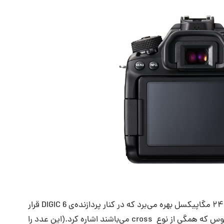
دوربین جدید از سنسور CMOS قطع APS-C با رزولوشن ۲۴.۲ مگاپیکسل بهره می‌برد که در کنار پردازنده‌ی DIGIC 6 قرار
گرفته‌است.از ویژگی‌های اصلی می‌توان به ۴۵ نقطه‌ی فوکوس که همگی از نوع cross می‌باشند اشاره کرد.(این عدد را