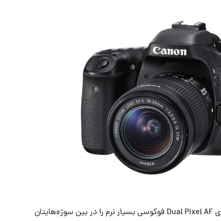
در خصوص فیلمبرداری Canon 80D با بهره‌گیری از تکنولوژی Dual Pixel AF فوکوسی بسیار نرم را در بین سوژه‌هایتان