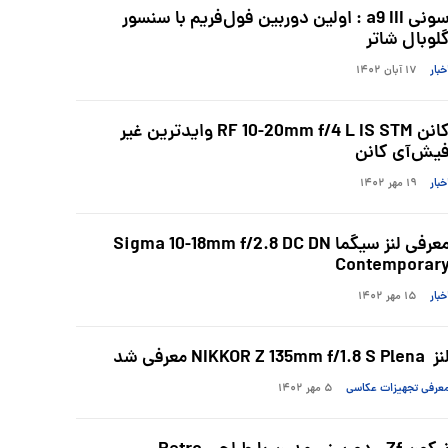
سونی a9 III : اولین دوربین فول‌فریم با سنسور
لوبال شاتر
خبار
۱۷ آبان ۱۴۰۲
کانن RF 10-20mm f/4 L IS STM وایدترین غیر
یش‌آی کانن
خبار
۱۹ مهر ۱۴۰۲
معرفی لنز سیگما Sigma 10-18mm f/2.8 DC DN
Contemporar
خبار
۱۵ مهر ۱۴۰۲
 NIKKOR Z 135mm f/1.8 S Plena معرفی شد
عرفی تجهیزات عکاسی
۵ مهر ۱۴۰۲