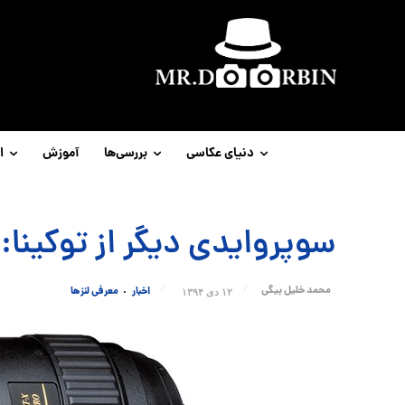
دنیای عکاسی
بررسی‌ها
آموزش
ا
سوپروایدی دیگر از توکینا:Tokina 14-20mm f2.0
محمد خلیل بیگی
اخبار
معرفی لنزها
۱۲ دی ۱۳۹۴