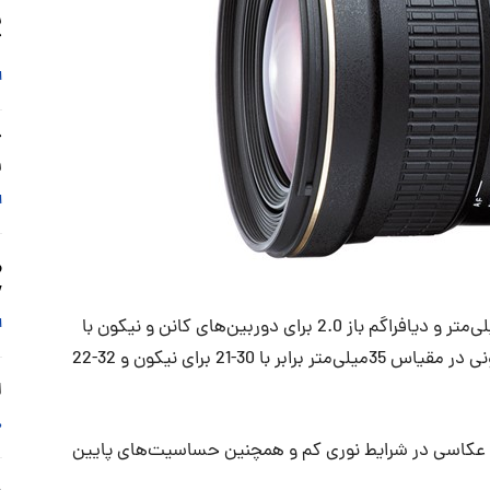
گ
ا
ف
ا
y
کمپانی کنکو-توکینا لنز جدیدی با فاصله‌ی کانونی 20-14 میلی‌متر و دیافراگم باز 2.0 برای دوربین‌های کانن و نیکون با
ا
اندازه‌ی سنسورAPS-C معرفی کرده است.این فاصله‌ی کانونی در مقیاس 35میلی‌متر برابر با 30-21 برای نیکون و 32-22
لنز
م
f/2. برای فراهم کردن امکان عکاسی در شرایط نوری کم و همچنین حساسیت‌های پایین