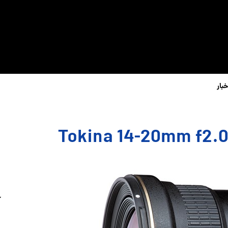
خبار
آ