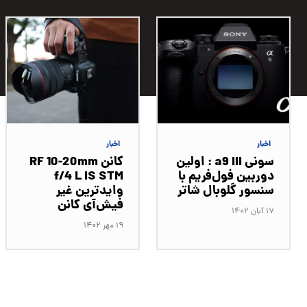
اخبار
اخبار
سونی a9 III : اولین
کانن RF 10-20mm
دوربین فول‌فریم با
f/4 L IS STM
سنسور گلوبال شاتر
وایدترین غیر
فیش‌آی کانن
۱۷ آبان ۱۴۰۲
۱۹ مهر ۱۴۰۲