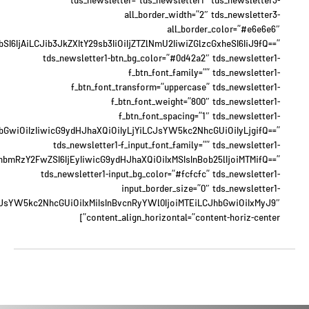
tds_newsletter=”tds_newsletter1″ tds_newsletter3-
all_border_width=”2″ tds_newsletter3-
all_border_color=”#e6e6e6″
6IjAiLCJib3JkZXItY29sb3IiOiIjZTZlNmU2IiwiZGlzcGxheSI6IiJ9fQ==”
tds_newsletter1-btn_bg_color=”#0d42a2″ tds_newsletter1-
f_btn_font_family=”” tds_newsletter1-
f_btn_font_transform=”uppercase” tds_newsletter1-
f_btn_font_weight=”800″ tds_newsletter1-
f_btn_font_spacing=”1″ tds_newsletter1-
JhbGwiOiIzIiwicG9ydHJhaXQiOiIyLjYiLCJsYW5kc2NhcGUiOiIyLjgifQ==”
tds_newsletter1-f_input_font_family=”” tds_newsletter1-
xhbmRzY2FwZSI6IjEyIiwicG9ydHJhaXQiOiIxMSIsInBob25lIjoiMTMifQ==”
tds_newsletter1-input_bg_color=”#fcfcfc” tds_newsletter1-
input_border_size=”0″ tds_newsletter1-
eyJsYW5kc2NhcGUiOiIxMiIsInBvcnRyYWl0IjoiMTEiLCJhbGwiOiIxMyJ9″
content_align_horizontal=”content-horiz-center”]