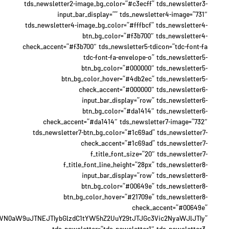
tds_newsletter2-image_bg_color=”#c3ecff” tds_newsletter3-
input_bar_display=”” tds_newsletter4-image=”731″
tds_newsletter4-image_bg_color=”#fffbcf” tds_newsletter4-
btn_bg_color=”#f3b700″ tds_newsletter4-
check_accent=”#f3b700″ tds_newsletter5-tdicon=”tdc-font-fa
tdc-font-fa-envelope-o” tds_newsletter5-
btn_bg_color=”#000000″ tds_newsletter5-
btn_bg_color_hover=”#4db2ec” tds_newsletter5-
check_accent=”#000000″ tds_newsletter6-
input_bar_display=”row” tds_newsletter6-
btn_bg_color=”#da1414″ tds_newsletter6-
check_accent=”#da1414″ tds_newsletter7-image=”732″
tds_newsletter7-btn_bg_color=”#1c69ad” tds_newsletter7-
check_accent=”#1c69ad” tds_newsletter7-
f_title_font_size=”20″ tds_newsletter7-
f_title_font_line_height=”28px” tds_newsletter8-
input_bar_display=”row” tds_newsletter8-
btn_bg_color=”#00649e” tds_newsletter8-
btn_bg_color_hover=”#21709e” tds_newsletter8-
check_accent=”#00649e”
WN0aW9uJTNEJTIybGlzdC1tYW5hZ2UuY29tJTJGc3Vic2NyaWJlJTIy”