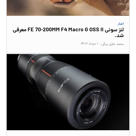
اخبار
لنز سونی FE 70-200MM F4 Macro G OSS II معرفی
شد.
۱ مرداد ۱۴۰۲
محمد خلیل بیگی
-