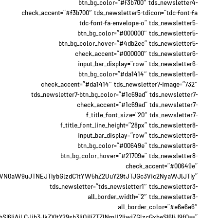
btn_bg_color=”#f3b700″ tds_newsletter4-
check_accent=”#f3b700″ tds_newsletter5-tdicon=”tdc-font-fa
tdc-font-fa-envelope-o” tds_newsletter5-
btn_bg_color=”#000000″ tds_newsletter5-
btn_bg_color_hover=”#4db2ec” tds_newsletter5-
check_accent=”#000000″ tds_newsletter6-
input_bar_display=”row” tds_newsletter6-
btn_bg_color=”#da1414″ tds_newsletter6-
check_accent=”#da1414″ tds_newsletter7-image=”732″
tds_newsletter7-btn_bg_color=”#1c69ad” tds_newsletter7-
check_accent=”#1c69ad” tds_newsletter7-
f_title_font_size=”20″ tds_newsletter7-
f_title_font_line_height=”28px” tds_newsletter8-
input_bar_display=”row” tds_newsletter8-
btn_bg_color=”#00649e” tds_newsletter8-
btn_bg_color_hover=”#21709e” tds_newsletter8-
check_accent=”#00649e”
WN0aW9uJTNEJTIybGlzdC1tYW5hZ2UuY29tJTJGc3Vic2NyaWJlJTIy”
tds_newsletter=”tds_newsletter1″ tds_newsletter3-
all_border_width=”2″ tds_newsletter3-
all_border_color=”#e6e6e6″