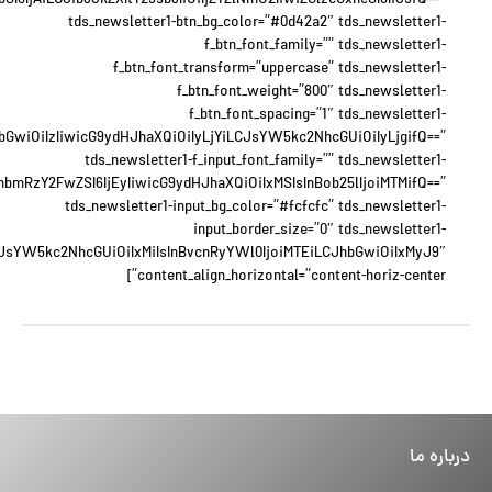
6IjAiLCJib3JkZXItY29sb3IiOiIjZTZlNmU2IiwiZGlzcGxheSI6IiJ9fQ==”
tds_newsletter1-btn_bg_color=”#0d42a2″ tds_newsletter1-
f_btn_font_family=”” tds_newsletter1-
f_btn_font_transform=”uppercase” tds_newsletter1-
f_btn_font_weight=”800″ tds_newsletter1-
f_btn_font_spacing=”1″ tds_newsletter1-
JhbGwiOiIzIiwicG9ydHJhaXQiOiIyLjYiLCJsYW5kc2NhcGUiOiIyLjgifQ==”
tds_newsletter1-f_input_font_family=”” tds_newsletter1-
xhbmRzY2FwZSI6IjEyIiwicG9ydHJhaXQiOiIxMSIsInBob25lIjoiMTMifQ==”
tds_newsletter1-input_bg_color=”#fcfcfc” tds_newsletter1-
input_border_size=”0″ tds_newsletter1-
eyJsYW5kc2NhcGUiOiIxMiIsInBvcnRyYWl0IjoiMTEiLCJhbGwiOiIxMyJ9″
content_align_horizontal=”content-horiz-center”]
درباره ما