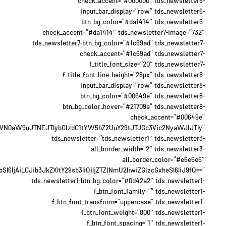
check_accent=”#000000″ tds_newsletter6-
input_bar_display=”row” tds_newsletter6-
btn_bg_color=”#da1414″ tds_newsletter6-
check_accent=”#da1414″ tds_newsletter7-image=”732″
tds_newsletter7-btn_bg_color=”#1c69ad” tds_newsletter7-
check_accent=”#1c69ad” tds_newsletter7-
f_title_font_size=”20″ tds_newsletter7-
f_title_font_line_height=”28px” tds_newsletter8-
input_bar_display=”row” tds_newsletter8-
btn_bg_color=”#00649e” tds_newsletter8-
btn_bg_color_hover=”#21709e” tds_newsletter8-
check_accent=”#00649e”
WN0aW9uJTNEJTIybGlzdC1tYW5hZ2UuY29tJTJGc3Vic2NyaWJlJTIy”
tds_newsletter=”tds_newsletter1″ tds_newsletter3-
all_border_width=”2″ tds_newsletter3-
all_border_color=”#e6e6e6″
6IjAiLCJib3JkZXItY29sb3IiOiIjZTZlNmU2IiwiZGlzcGxheSI6IiJ9fQ==”
tds_newsletter1-btn_bg_color=”#0d42a2″ tds_newsletter1-
f_btn_font_family=”” tds_newsletter1-
f_btn_font_transform=”uppercase” tds_newsletter1-
f_btn_font_weight=”800″ tds_newsletter1-
f_btn_font_spacing=”1″ tds_newsletter1-