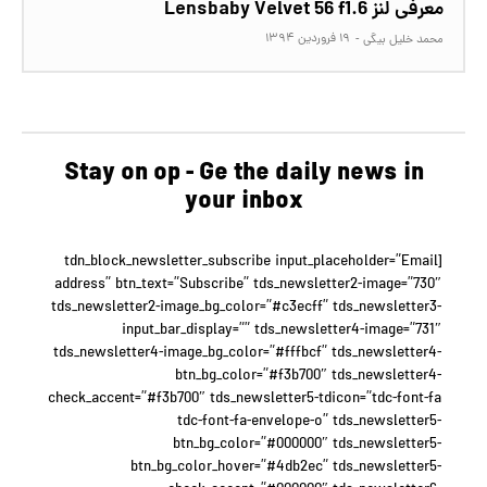
معرفی لنز Lensbaby Velvet 56 f1.6
۱۹ فروردین ۱۳۹۴
محمد خلیل بیگی
-
Stay on op - Ge the daily news in
your inbox
[tdn_block_newsletter_subscribe input_placeholder=”Email
address” btn_text=”Subscribe” tds_newsletter2-image=”730″
tds_newsletter2-image_bg_color=”#c3ecff” tds_newsletter3-
input_bar_display=”” tds_newsletter4-image=”731″
tds_newsletter4-image_bg_color=”#fffbcf” tds_newsletter4-
btn_bg_color=”#f3b700″ tds_newsletter4-
check_accent=”#f3b700″ tds_newsletter5-tdicon=”tdc-font-fa
tdc-font-fa-envelope-o” tds_newsletter5-
btn_bg_color=”#000000″ tds_newsletter5-
btn_bg_color_hover=”#4db2ec” tds_newsletter5-