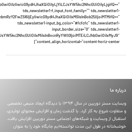
JhbGwiOiIzIiwicG9ydHJhaXQiOiIyLjYiLCJsYW5kc2NhcGUiOiIyLjgifQ==”
tds_newsletter1-f_input_font_family=”” tds_newsletter1-
xhbmRzY2FwZSI6IjEyIiwicG9ydHJhaXQiOiIxMSIsInBob25lIjoiMTMifQ==”
tds_newsletter1-input_bg_color=”#fcfcfc” tds_newsletter1-
input_border_size=”0″ tds_newsletter1-
eyJsYW5kc2NhcGUiOiIxMiIsInBvcnRyYWl0IjoiMTEiLCJhbGwiOiIxMyJ9″
content_align_horizontal=”content-horiz-center”]
درباره ما
وبسایت مستر دوربین در سال ۱۳۹۴ با دیدگاه ایجاد منبعی تخصصی
و متفاوت شروع به کار کرد. با گذشت زمان و افزایش محتوای تولیدی،
استقبال از وبسایت و شبکه‌های اجتماعی مستر دوربین افزایش یافت.
خوشبختانه در طول این مدت توانسته‌ایم جایگاه خود را به عنوان