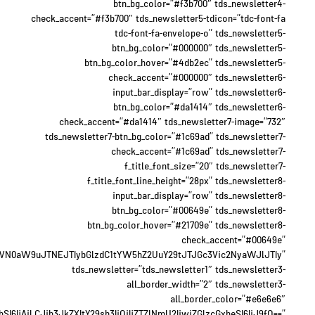
btn_bg_color=”#f3b700″ tds_newsletter4-
check_accent=”#f3b700″ tds_newsletter5-tdicon=”tdc-font-fa
tdc-font-fa-envelope-o” tds_newsletter5-
btn_bg_color=”#000000″ tds_newsletter5-
btn_bg_color_hover=”#4db2ec” tds_newsletter5-
check_accent=”#000000″ tds_newsletter6-
input_bar_display=”row” tds_newsletter6-
btn_bg_color=”#da1414″ tds_newsletter6-
check_accent=”#da1414″ tds_newsletter7-image=”732″
tds_newsletter7-btn_bg_color=”#1c69ad” tds_newsletter7-
check_accent=”#1c69ad” tds_newsletter7-
f_title_font_size=”20″ tds_newsletter7-
f_title_font_line_height=”28px” tds_newsletter8-
input_bar_display=”row” tds_newsletter8-
btn_bg_color=”#00649e” tds_newsletter8-
btn_bg_color_hover=”#21709e” tds_newsletter8-
check_accent=”#00649e”
WN0aW9uJTNEJTIybGlzdC1tYW5hZ2UuY29tJTJGc3Vic2NyaWJlJTIy”
tds_newsletter=”tds_newsletter1″ tds_newsletter3-
all_border_width=”2″ tds_newsletter3-
all_border_color=”#e6e6e6″