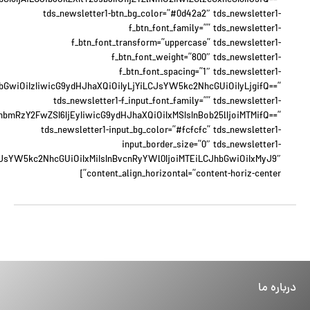
6IjAiLCJib3JkZXItY29sb3IiOiIjZTZlNmU2IiwiZGlzcGxheSI6IiJ9fQ==”
tds_newsletter1-btn_bg_color=”#0d42a2″ tds_newsletter1-
f_btn_font_family=”” tds_newsletter1-
f_btn_font_transform=”uppercase” tds_newsletter1-
f_btn_font_weight=”800″ tds_newsletter1-
f_btn_font_spacing=”1″ tds_newsletter1-
JhbGwiOiIzIiwicG9ydHJhaXQiOiIyLjYiLCJsYW5kc2NhcGUiOiIyLjgifQ==”
tds_newsletter1-f_input_font_family=”” tds_newsletter1-
xhbmRzY2FwZSI6IjEyIiwicG9ydHJhaXQiOiIxMSIsInBob25lIjoiMTMifQ==”
tds_newsletter1-input_bg_color=”#fcfcfc” tds_newsletter1-
input_border_size=”0″ tds_newsletter1-
eyJsYW5kc2NhcGUiOiIxMiIsInBvcnRyYWl0IjoiMTEiLCJhbGwiOiIxMyJ9″
content_align_horizontal=”content-horiz-center”]
درباره ما