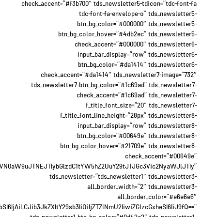
check_accent=”#f3b700″ tds_newsletter5-tdicon=”tdc-font-fa
tdc-font-fa-envelope-o” tds_newsletter5-
btn_bg_color=”#000000″ tds_newsletter5-
btn_bg_color_hover=”#4db2ec” tds_newsletter5-
check_accent=”#000000″ tds_newsletter6-
input_bar_display=”row” tds_newsletter6-
btn_bg_color=”#da1414″ tds_newsletter6-
check_accent=”#da1414″ tds_newsletter7-image=”732″
tds_newsletter7-btn_bg_color=”#1c69ad” tds_newsletter7-
check_accent=”#1c69ad” tds_newsletter7-
f_title_font_size=”20″ tds_newsletter7-
f_title_font_line_height=”28px” tds_newsletter8-
input_bar_display=”row” tds_newsletter8-
btn_bg_color=”#00649e” tds_newsletter8-
btn_bg_color_hover=”#21709e” tds_newsletter8-
check_accent=”#00649e”
WN0aW9uJTNEJTIybGlzdC1tYW5hZ2UuY29tJTJGc3Vic2NyaWJlJTIy”
tds_newsletter=”tds_newsletter1″ tds_newsletter3-
all_border_width=”2″ tds_newsletter3-
all_border_color=”#e6e6e6″
6IjAiLCJib3JkZXItY29sb3IiOiIjZTZlNmU2IiwiZGlzcGxheSI6IiJ9fQ==”