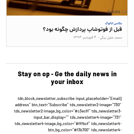
عکاسی آنالوگ
قبل از فوتوشاپ پردازش چگونه بود؟
۴ فروردین ۱۳۹۴
محمد خلیل بیگی
-
Stay on op - Ge the daily news in
your inbox
[tdn_block_newsletter_subscribe input_placeholder=”Email
address” btn_text=”Subscribe” tds_newsletter2-image=”730″
tds_newsletter2-image_bg_color=”#c3ecff” tds_newsletter3-
input_bar_display=”” tds_newsletter4-image=”731″
tds_newsletter4-image_bg_color=”#fffbcf” tds_newsletter4-
btn_bg_color=”#f3b700″ tds_newsletter4-