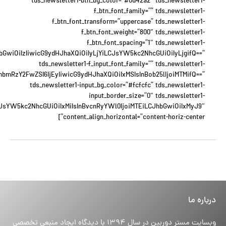
tds_newsletter1-btn_bg_color=”#0d42a2″ tds_newsletter1-
f_btn_font_family=”” tds_newsletter1-
f_btn_font_transform=”uppercase” tds_newsletter1-
f_btn_font_weight=”800″ tds_newsletter1-
f_btn_font_spacing=”1″ tds_newsletter1-
JhbGwiOiIzIiwicG9ydHJhaXQiOiIyLjYiLCJsYW5kc2NhcGUiOiIyLjgifQ==”
tds_newsletter1-f_input_font_family=”” tds_newsletter1-
xhbmRzY2FwZSI6IjEyIiwicG9ydHJhaXQiOiIxMSIsInBob25lIjoiMTMifQ==”
tds_newsletter1-input_bg_color=”#fcfcfc” tds_newsletter1-
input_border_size=”0″ tds_newsletter1-
eyJsYW5kc2NhcGUiOiIxMiIsInBvcnRyYWl0IjoiMTEiLCJhbGwiOiIxMyJ9″
content_align_horizontal=”content-horiz-center”]
درباره ما
وبسایت مستر دوربین در سال ۱۳۹۴ با دیدگاه ایجاد منبعی تخصصی